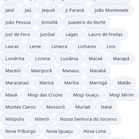
Jataí
Jaú
Jequié
Ji Paraná
João Monlevade
João Pessoa
Joinville
Juazeiro do Norte
Juiz de Fora
Jundiaí
Lages
Lauro de Freitas
Lavras
Leme
Limeira
Linhares
Lins
Londrina
Lorena
Luziânia
Macaé
Macapá
Maceió
Mairiporã
Manaus
Marabá
Maracanaú
Maricá
Marília
Maringá
Matão
Mauá
Mogi das Cruzes
Mogi Guaçu
Mogi Mirim
Montes Claros
Mossoró
Muriaé
Natal
Nilópolis
Niterói
Nossa Senhora do Socorro
Nova Friburgo
Nova Iguaçu
Nova Lima