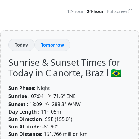
⛶
12-hour
24-hour
Fullscreen
Today
Tomorrow
Sunrise & Sunset Times for
Today in Cianorte, Brazil 🇧🇷
Sun Phase:
Night
↑
Sunrise :
07:04
71.6° ENE
↑
Sunset :
18:09
288.3° WNW
Day Length :
11h 05m
Sun Direction:
SSE (155.0°)
Sun Altitude:
-81.90°
Sun Distance:
151.766 million km