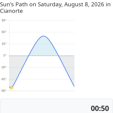
Sun's Path on
Saturday, August 8, 2026
in
Cianorte
00:50