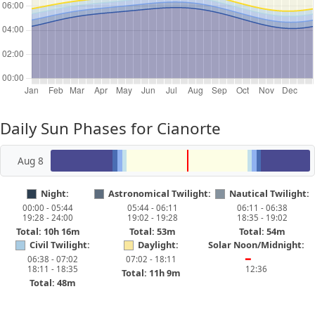
Daily Sun Phases for Cianorte
Aug 8
Night:
Astronomical Twilight:
Nautical Twilight:
00:00 - 05:44
05:44 - 06:11
06:11 - 06:38
19:28 - 24:00
19:02 - 19:28
18:35 - 19:02
Total: 10h 16m
Total: 53m
Total: 54m
Civil Twilight:
Daylight:
Solar Noon/Midnight:
06:38 - 07:02
07:02 - 18:11
━
18:11 - 18:35
12:36
Total: 11h 9m
Total: 48m