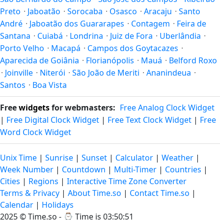
Preto
·
Jaboatão
·
Sorocaba
·
Osasco
·
Aracaju
·
Santo
André
·
Jaboatão dos Guararapes
·
Contagem
·
Feira de
Santana
·
Cuiabá
·
Londrina
·
Juiz de Fora
·
Uberlândia
·
Porto Velho
·
Macapá
·
Campos dos Goytacazes
·
Aparecida de Goiânia
·
Florianópolis
·
Mauá
·
Belford Roxo
·
Joinville
·
Niterói
·
São João de Meriti
·
Ananindeua
·
Santos
·
Boa Vista
Free
widgets
for webmasters:
Free Analog Clock Widget
|
Free Digital Clock Widget
|
Free Text Clock Widget
|
Free
Word Clock Widget
Unix Time
|
Sunrise
|
Sunset
|
Calculator
|
Weather
|
Week Number
|
Countdown
|
Multi-Timer
|
Countries
|
Cities
|
Regions
|
Interactive Time Zone Converter
Terms & Privacy
|
About Time.so
|
Contact Time.so
|
Calendar
|
Holidays
2025 ©
Time.so
- ⌚
Time is 03:50:51