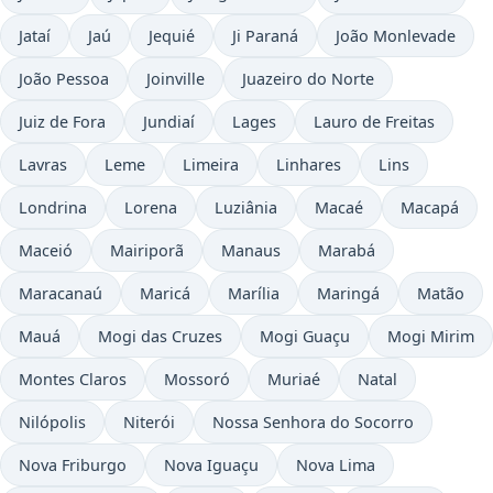
Jataí
Jaú
Jequié
Ji Paraná
João Monlevade
João Pessoa
Joinville
Juazeiro do Norte
Juiz de Fora
Jundiaí
Lages
Lauro de Freitas
Lavras
Leme
Limeira
Linhares
Lins
Londrina
Lorena
Luziânia
Macaé
Macapá
Maceió
Mairiporã
Manaus
Marabá
Maracanaú
Maricá
Marília
Maringá
Matão
Mauá
Mogi das Cruzes
Mogi Guaçu
Mogi Mirim
Montes Claros
Mossoró
Muriaé
Natal
Nilópolis
Niterói
Nossa Senhora do Socorro
Nova Friburgo
Nova Iguaçu
Nova Lima