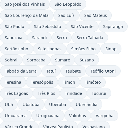
São José dos Pinhais
São Leopoldo
São Lourenço da Mata
São Luís
São Mateus
São Paulo
São Sebastião
São Vicente
Sapiranga
Sapucaia
Sarandi
Serra
Serra Talhada
Sertãozinho
Sete Lagoas
Simões Filho
Sinop
Sobral
Sorocaba
Sumaré
Suzano
Taboão da Serra
Tatuí
Taubaté
Teófilo Otoni
Teresina
Teresópolis
Timon
Timóteo
Três Lagoas
Três Rios
Trindade
Tucuruí
Ubá
Ubatuba
Uberaba
Uberlândia
Umuarama
Uruguaiana
Valinhos
Varginha
Várzea Grande
Várzea Paulista
Vespasiano