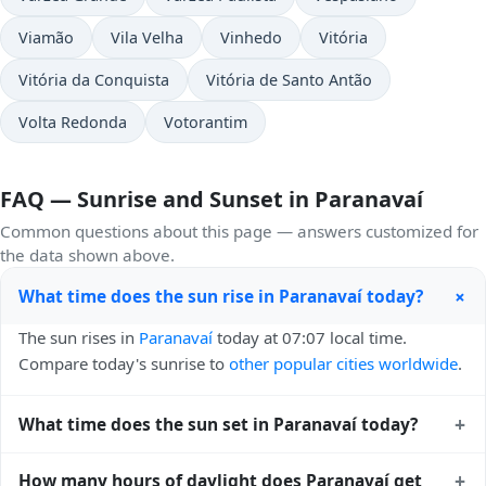
Viamão
Vila Velha
Vinhedo
Vitória
Vitória da Conquista
Vitória de Santo Antão
Volta Redonda
Votorantim
FAQ — Sunrise and Sunset in Paranavaí
Common questions about this page — answers customized for
the data shown above.
+
What time does the sun rise in Paranavaí today?
The sun rises in
Paranavaí
today at 07:07 local time.
Compare today's sunrise to
other popular cities worldwide
.
+
What time does the sun set in Paranavaí today?
The sun sets in
Paranavaí
today at 18:05 local time. View
+
How many hours of daylight does Paranavaí get