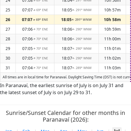
24
07:08
18:04
10h 56m
69° ENE
291° WNW
↑
↑
25
07:07
18:05
10h 57m
69° ENE
291° WNW
↑
↑
26
07:07
18:05
10h 58m
69° ENE
291° WNW
↑
↑
27
07:06
18:06
10h 59m
70° ENE
290° WNW
↑
↑
28
07:06
18:06
11h 00m
70° ENE
290° WNW
↑
↑
29
07:05
18:07
11h 01m
70° ENE
290° WNW
↑
↑
30
07:05
18:07
11h 02m
70° ENE
290° WNW
↑
↑
31
07:04
18:07
11h 03m
70° ENE
289° WNW
↑
↑
All times are in local time for Paranavaí. Daylight Saving Time (DST) is not cur
In Paranavaí, the earliest sunrise of July is on July 31 and
the latest sunset of July is on July 29 to 31.
Sunrise/Sunset Calendar for other months in
Paranavaí (2026):