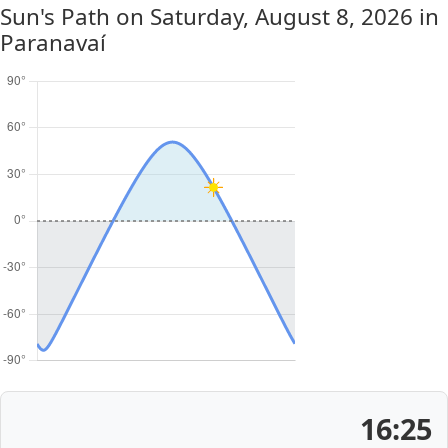
Sun's Path on
Saturday, August 8, 2026
in
Paranavaí
16:25