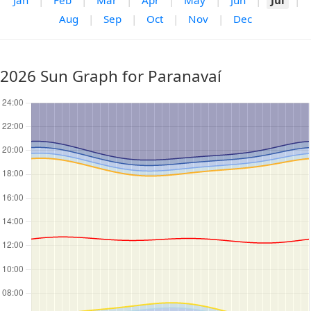
Jan
|
Feb
|
Mar
|
Apr
|
May
|
Jun
|
Jul
|
Aug
|
Sep
|
Oct
|
Nov
|
Dec
2026 Sun Graph for Paranavaí