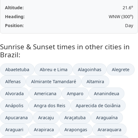
Altitude:
21.6°
Heading:
WNW (300°)
Position:
Day
Sunrise & Sunset times in other cities in
Brazil:
Abaetetuba
Abreu e Lima
Alagoinhas
Alegrete
Alfenas
Almirante Tamandaré
Altamira
Alvorada
Americana
Amparo
Ananindeua
Anápolis
Angra dos Reis
Aparecida de Goiânia
Apucarana
Aracaju
Araçatuba
Araguaína
Araguari
Arapiraca
Arapongas
Araraquara