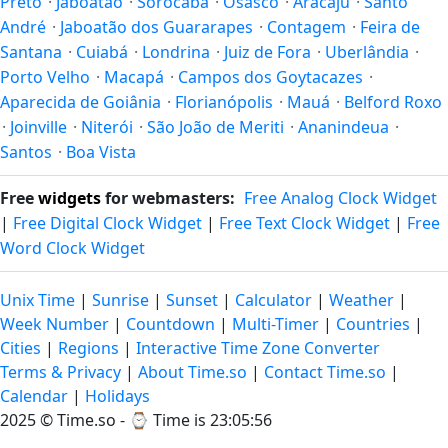
Preto
·
Jaboatão
·
Sorocaba
·
Osasco
·
Aracaju
·
Santo
André
·
Jaboatão dos Guararapes
·
Contagem
·
Feira de
Santana
·
Cuiabá
·
Londrina
·
Juiz de Fora
·
Uberlândia
·
Porto Velho
·
Macapá
·
Campos dos Goytacazes
·
Aparecida de Goiânia
·
Florianópolis
·
Mauá
·
Belford Roxo
·
Joinville
·
Niterói
·
São João de Meriti
·
Ananindeua
·
Santos
·
Boa Vista
Free
widgets
for webmasters:
Free Analog Clock Widget
|
Free Digital Clock Widget
|
Free Text Clock Widget
|
Free
Word Clock Widget
Unix Time
|
Sunrise
|
Sunset
|
Calculator
|
Weather
|
Week Number
|
Countdown
|
Multi-Timer
|
Countries
|
Cities
|
Regions
|
Interactive Time Zone Converter
Terms & Privacy
|
About Time.so
|
Contact Time.so
|
Calendar
|
Holidays
2025 ©
Time.so
- ⌚
Time is 23:05:57