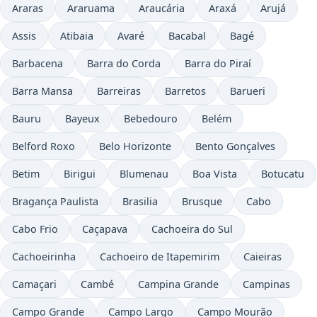
Araras
Araruama
Araucária
Araxá
Arujá
Assis
Atibaia
Avaré
Bacabal
Bagé
Barbacena
Barra do Corda
Barra do Piraí
Barra Mansa
Barreiras
Barretos
Barueri
Bauru
Bayeux
Bebedouro
Belém
Belford Roxo
Belo Horizonte
Bento Gonçalves
Betim
Birigui
Blumenau
Boa Vista
Botucatu
Bragança Paulista
Brasilia
Brusque
Cabo
Cabo Frio
Caçapava
Cachoeira do Sul
Cachoeirinha
Cachoeiro de Itapemirim
Caieiras
Camaçari
Cambé
Campina Grande
Campinas
Campo Grande
Campo Largo
Campo Mourão