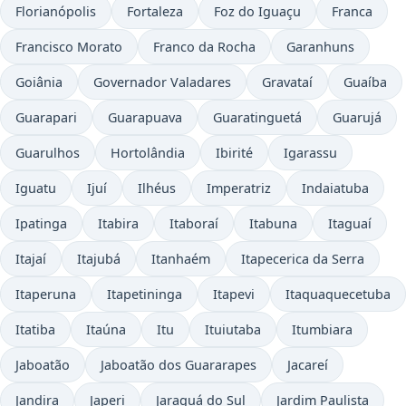
Florianópolis
Fortaleza
Foz do Iguaçu
Franca
Francisco Morato
Franco da Rocha
Garanhuns
Goiânia
Governador Valadares
Gravataí
Guaíba
Guarapari
Guarapuava
Guaratinguetá
Guarujá
Guarulhos
Hortolândia
Ibirité
Igarassu
Iguatu
Ijuí
Ilhéus
Imperatriz
Indaiatuba
Ipatinga
Itabira
Itaboraí
Itabuna
Itaguaí
Itajaí
Itajubá
Itanhaém
Itapecerica da Serra
Itaperuna
Itapetininga
Itapevi
Itaquaquecetuba
Itatiba
Itaúna
Itu
Ituiutaba
Itumbiara
Jaboatão
Jaboatão dos Guararapes
Jacareí
Jandira
Japeri
Jaraguá do Sul
Jardim Paulista