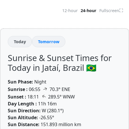
⛶
12-hour
24-hour
Fullscreen
Today
Tomorrow
Sunrise & Sunset Times for
Today in Jataí, Brazil 🇧🇷
Sun Phase:
Night
↑
Sunrise :
06:55
70.3° ENE
↑
Sunset :
18:11
289.5° WNW
Day Length :
11h 16m
Sun Direction:
W (280.1°)
Sun Altitude:
-26.55°
Sun Distance:
151.893 million km