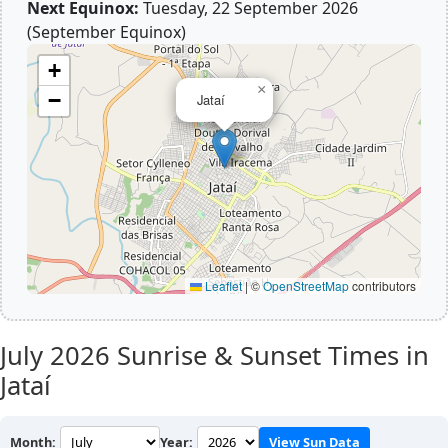
Next Equinox:
Tuesday, 22 September 2026
(September Equinox)
+
×
−
Jataí
Leaflet
|
©
OpenStreetMap
contributors
July 2026
Sunrise & Sunset Times in
Jataí
Month:
Year:
View Sun Data