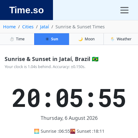
Time.so
Home
Cities
Jataí
Sunrise & Sunset Times
⏱️
Time
☀️
Sun
🌙
Moon
🌦️
Weather
Sunrise & Sunset in Jataí, Brazil 🇧🇷
Your clock is 1.04s behind. Accuracy: ±0.150s.
20:05:56
Thursday, 6 August 2026
🌅 Sunrise :
06:55
🌇 Sunset :
18:11