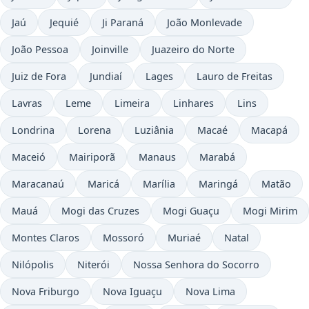
Jaú
Jequié
Ji Paraná
João Monlevade
João Pessoa
Joinville
Juazeiro do Norte
Juiz de Fora
Jundiaí
Lages
Lauro de Freitas
Lavras
Leme
Limeira
Linhares
Lins
Londrina
Lorena
Luziânia
Macaé
Macapá
Maceió
Mairiporã
Manaus
Marabá
Maracanaú
Maricá
Marília
Maringá
Matão
Mauá
Mogi das Cruzes
Mogi Guaçu
Mogi Mirim
Montes Claros
Mossoró
Muriaé
Natal
Nilópolis
Niterói
Nossa Senhora do Socorro
Nova Friburgo
Nova Iguaçu
Nova Lima